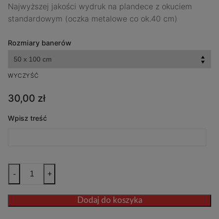
Najwyższej jakości wydruk na plandece z okuciem
standardowym (oczka metalowe co ok.40 cm)
Rozmiary banerów
WYCZYŚĆ
30,00
zł
Wpisz treść
ilość
-
+
Baner
reklamowy
Dodaj do koszyka
-
Plandeka