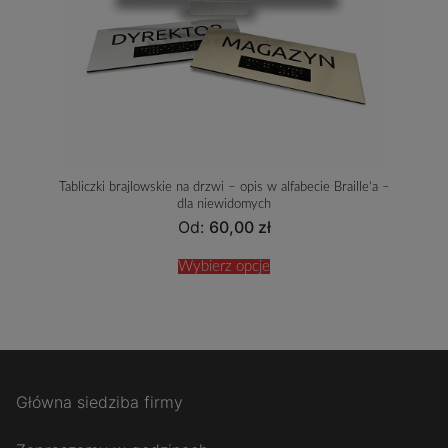
Tabliczki brajlowskie na drzwi – opis w alfabecie Braille’a –
dla niewidomych
Od:
60,00
zł
Wybierz opcje
Główna siedziba firmy