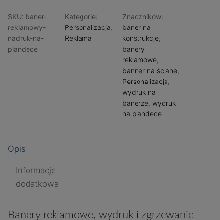
z
SKU:
baner-
Kategorie:
Znaczników:
nadrukiem
reklamowy-
Personalizacja
,
baner na
nadruk-na-
Reklama
konstrukcje
,
plandece
banery
reklamowe
,
banner na ściane
,
Personalizacja
,
wydruk na
banerze
,
wydruk
na plandece
Opis
Informacje
dodatkowe
Banery reklamowe, wydruk i zgrzewanie