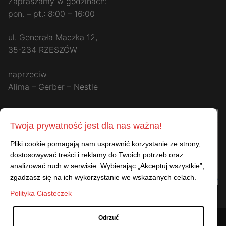
Zapraszamy w godzinach:
pon. – pt.: 8:00 – 16:00
ul. Generała Maczka 12,
35-234 RZESZÓW
naprzeciw
Alima – Gerber – Nestle
Twoja prywatność jest dla nas ważna!
Pliki cookie pomagają nam usprawnić korzystanie ze strony,
dostosowywać treści i reklamy do Twoich potrzeb oraz
analizować ruch w serwisie. Wybierając „Akceptuj wszystkie”,
zgadzasz się na ich wykorzystanie we wskazanych celach.
Polityka Ciasteczek
Odrzuć
Prawa autorskie do strony internetowej i wszystkich multimediów