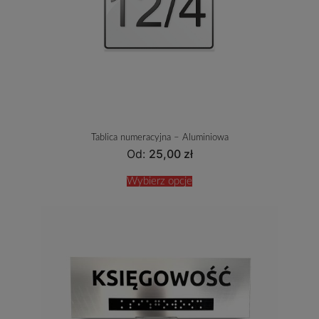
Tablica numeracyjna – Aluminiowa
Od:
25,00
zł
Wybierz opcje