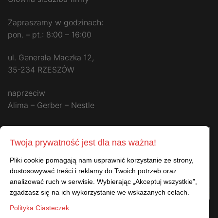
Zapraszamy w godzinach:
pon. – pt.: 8:00 – 16:00
ul. Generała Maczka 12,
35-234 RZESZÓW
naprzeciw
Alima – Gerber – Nestle
Twoja prywatność jest dla nas ważna!
Pliki cookie pomagają nam usprawnić korzystanie ze strony,
dostosowywać treści i reklamy do Twoich potrzeb oraz
analizować ruch w serwisie. Wybierając „Akceptuj wszystkie”,
zgadzasz się na ich wykorzystanie we wskazanych celach.
Polityka Ciasteczek