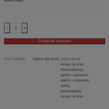
Wpisz treść
ilość
-
+
Numer
na
Dodaj do koszyka
dom
-
PODŚWIETLANY
SKU:
kaseton
Tablice dla domu
Znaczników:
numer na dom
,
Personalizacja
,
plafon z adresem
,
plafon z numerem
domu
,
podświetlany
numer na dom