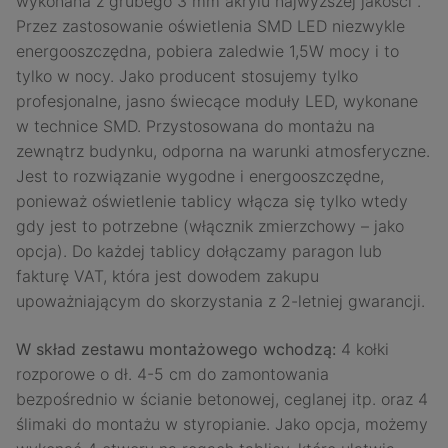
wykonana z grubego 3 mm akrylu najwyższej jakości .
Przez zastosowanie oświetlenia SMD LED niezwykle
energooszczędna, pobiera zaledwie 1,5W mocy i to
tylko w nocy. Jako producent stosujemy tylko
profesjonalne, jasno świecące moduły LED, wykonane
w technice SMD. Przystosowana do montażu na
zewnątrz budynku, odporna na warunki atmosferyczne.
Jest to rozwiązanie wygodne i energooszczędne,
ponieważ oświetlenie tablicy włącza się tylko wtedy
gdy jest to potrzebne (włącznik zmierzchowy – jako
opcja). Do każdej tablicy dołączamy paragon lub
fakturę VAT, która jest dowodem zakupu
upoważniającym do skorzystania z 2-letniej gwarancji.
W skład zestawu montażowego wchodzą:
4 kołki
rozporowe o dł. 4-5 cm do zamontowania
bezpośrednio w ścianie betonowej, ceglanej itp. oraz 4
ślimaki do montażu w styropianie. Jako opcja, możemy