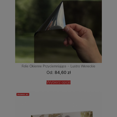
Folie Okienne Przyciemniające – Lustro Weneckie
Od:
84,60
zł
Wybierz opcje
PROMOCJA!