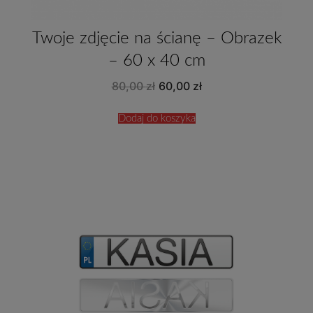
Twoje zdjęcie na ścianę – Obrazek
– 60 x 40 cm
Pierwotna
Aktualna
80,00
zł
60,00
zł
cena
cena
wynosiła:
wynosi:
80,00 zł.
60,00 zł.
Dodaj do koszyka