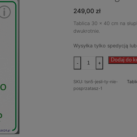
249,00
zł
Tablica 30 x 40 cm na słup
dwukrotnie.
Wysyłka tylko spedycją lub
ilość
Dodaj do k
-
+
Tabliczka
-
SKU:
tsn5-jesli-ty-nie-
Tabl
Posprzątasz
posprzatasz-1
po
czworonogu?