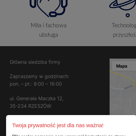
Miła i fachowa
Technolog
ubsługa
przyszłoś
Główna siedziba firmy
Zapraszamy w godzinach:
pon. – pt.: 8:00 – 16:00
ul. Generała Maczka 12,
35-234 RZESZÓW
naprzeciw
Twoja prywatność jest dla nas ważna!
Alima – Gerber – Nestle