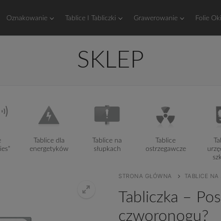
Oznakowanie
Tablice I Tabliczki
Grawerowanie
Folie Ok
SKLEP
e
Tablice dla
Tablice na
Tablice
Ta
ies"
energetyków
słupkach
ostrzegawcze
urzę
sz
STRONA GŁÓWNA
TABLICE NA
Tabliczka – Po
czworonogu?