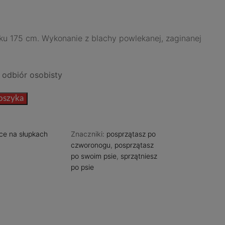
ku 175 cm. Wykonanie z blachy powlekanej, zaginanej
 odbiór osobisty
oszyka
ice na słupkach
Znaczniki:
posprzątasz po
czworonogu
,
posprzątasz
po swoim psie
,
sprzątniesz
po psie