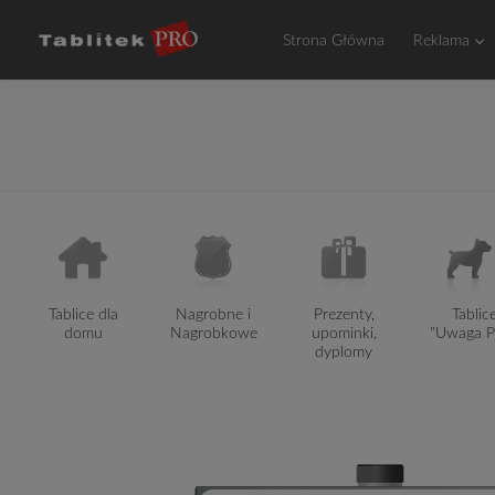
Przejdź
do
Strona Główna
Reklama
treści
Tablice dla
Nagrobne i
Prezenty,
Tablic
domu
Nagrobkowe
upominki,
"Uwaga P
dyplomy