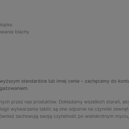
słupka
owanie blachy
 wyższym standardzie lub innej cenie – zachęcamy do kont
angażowaniem.
h przez nas produktów. Dokładamy wszelkich starań, aby s
ogii wytwarzania tablic są one odporne na czynniki zewnętr
ównież zachowują swoją czytelność po wielokrotnym myciu, n