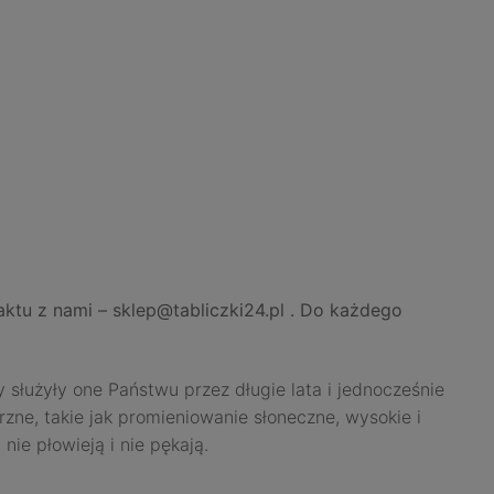
aktu z nami – sklep@tabliczki24.pl . Do każdego
łużyły one Państwu przez długie lata i jednocześnie
zne, takie jak promieniowanie słoneczne, wysokie i
ie płowieją i nie pękają.