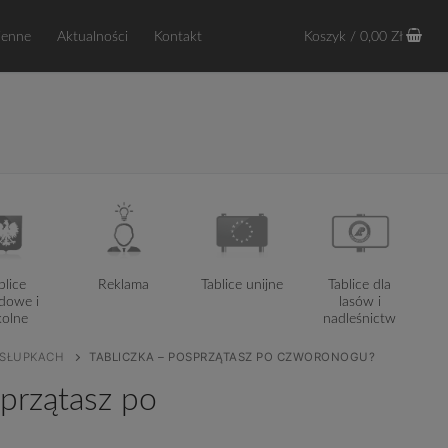
ienne
Aktualności
Kontakt
Koszyk
/
0,00
Zł
blice
Reklama
Tablice unijne
Tablice dla
dowe i
lasów i
kolne
nadleśnictw
 SŁUPKACH
TABLICZKA – POSPRZĄTASZ PO CZWORONOGU?
sprzątasz po