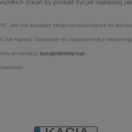
szelkich starań by produkt był jak najlepszej j
 VAT. Jest ona dowodem zakupu upoważniającym do skorzys
nić lub napisać. Zachęcamy do zapoznania się z bardzo boga
zamy do kontaktu:
biuro@tablitekpro.pl.
ażowaniem.