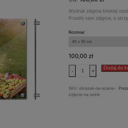
Wydruk zdjęcia bliskiej oso
Prześlij nam zdjęcie, a ot
Rozmiar
100,00
zł
ilość
Dodaj do k
-
+
Zdjęcie
na
SKU:
obrazek-na-sciane-
Prez
szkle
zdjecie-na-szkle
akrylowym
-
Wydruk