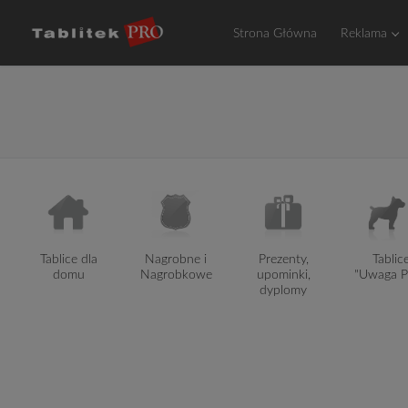
Przejdź
do
Strona Główna
Reklama
treści
Tablice dla
Nagrobne i
Prezenty,
Tablic
domu
Nagrobkowe
upominki,
"Uwaga P
dyplomy