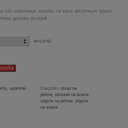
by lub ulubionego zespołu na szkle akrylowym (plexi) .
rzymasz gotowy obrazek
WYCZYŚĆ
oszyka
enty, upominki
Znaczniki:
obraz na
płótnie
,
obrazek na ściane
,
zdjęcie na płótnie
,
zdjęcie
na ściane