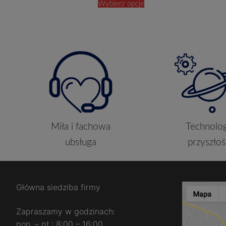
Wybierz opcje
Miła i fachowa
Technolog
ubsługa
przyszłoś
Główna siedziba firmy
Zapraszamy w godzinach:
pon. – pt.: 8:00 – 16:00