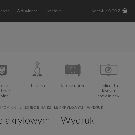
ienne
Aktualności
Kontakt
Koszyk
/
0,00
Zł
blice
Reklama
Tablice unijne
Tablice dla
dowe i
lasów i
kolne
nadleśnictw
UPOMINKI
ZDJĘCIE NA SZKLE AKRYLOWYM – WYDRUK
kle akrylowym – Wydruk