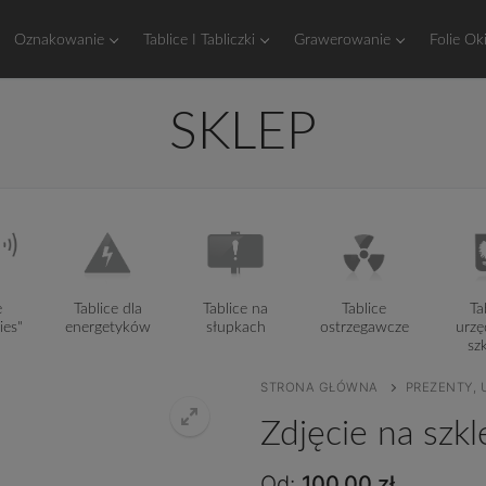
Oznakowanie
Tablice I Tabliczki
Grawerowanie
Folie Ok
SKLEP
e
Tablice dla
Tablice na
Tablice
Ta
ies"
energetyków
słupkach
ostrzegawcze
urzę
sz
STRONA GŁÓWNA
PREZENTY, 
Zdjęcie na sz
Od:
100,00
zł