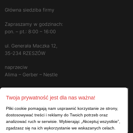
Główna siedziba firmy
Zapraszamy w godzinach:
pon. – pt.: 8:00 – 16:00
ul. Generała Maczka 12,
35-234 RZESZÓW
naprzeciw
Alima – Gerber – Nestle
Twoja prywatność jest dla nas ważna!
Pliki cookie pomagają nam usprawnić korzystanie ze strony,
dostosowywać treści i reklamy do Twoich potrzeb oraz
analizować ruch w serwisie. Wybierając „Akceptuj wszystkie”,
zgadzasz się na ich wykorzystanie we wskazanych celach.