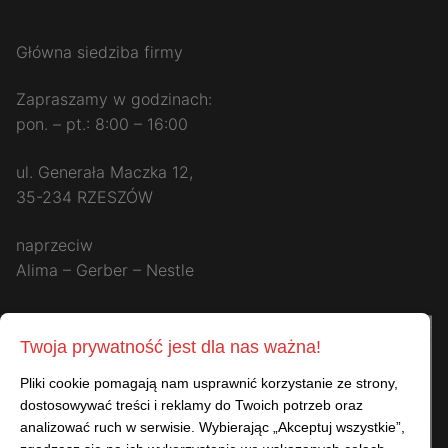
Główna siedziba firmy
Zapraszamy w godzinach:
pon. – pt.: 8:00 – 16:00
ul. Generała Maczka 12,
35-234 RZESZÓW
naprzeciw
Alima – Gerber – Nestle
Twoja prywatność jest dla nas ważna!
Pliki cookie pomagają nam usprawnić korzystanie ze strony,
dostosowywać treści i reklamy do Twoich potrzeb oraz
analizować ruch w serwisie. Wybierając „Akceptuj wszystkie”,