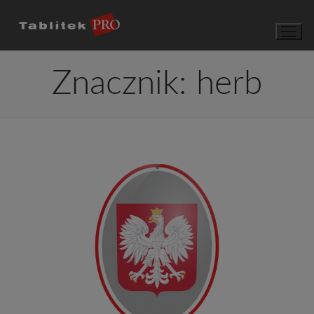
Przejdź
do
treści
Znacznik:
herb