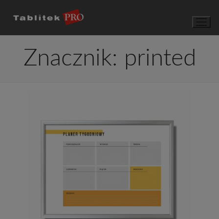
Przejdź
do
treści
Znacznik:
printed