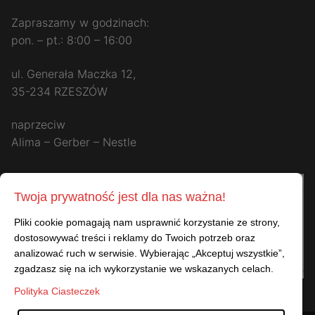
Zapraszamy w godzinach:
pon. – pt.: 8:00 – 16:00
ul. Generała Maczka 12,
35-234 RZESZÓW
naprzeciw
Alima – Gerber – Nestle
Twoja prywatność jest dla nas ważna!
Pliki cookie pomagają nam usprawnić korzystanie ze strony,
dostosowywać treści i reklamy do Twoich potrzeb oraz
analizować ruch w serwisie. Wybierając „Akceptuj wszystkie”,
zgadzasz się na ich wykorzystanie we wskazanych celach.
Polityka Ciasteczek