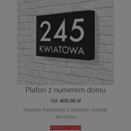
Plafon z numerem domu
Od:
400,00
zł
Kaseton frezowany z dibondu, rozmiar
40x30cm
Wybierz opcje