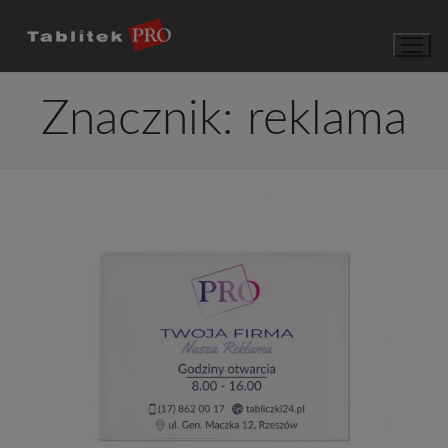
Przejdź
do
treści
Znacznik:
reklama