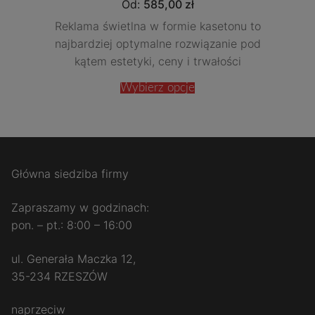
Od:
585,00
zł
Reklama świetlna w formie kasetonu to
najbardziej optymalne rozwiązanie pod
kątem estetyki, ceny i trwałości
Wybierz opcje
Główna siedziba firmy
Zapraszamy w godzinach:
pon. – pt.: 8:00 – 16:00
ul. Generała Maczka 12,
35-234 RZESZÓW
naprzeciw