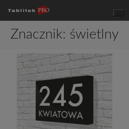
Przejdź
do
treści
Znacznik:
świetlny