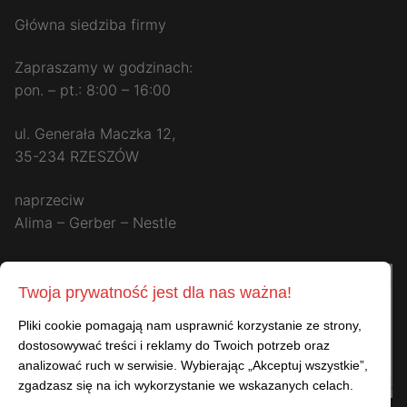
Główna siedziba firmy
Zapraszamy w godzinach:
pon. – pt.: 8:00 – 16:00
ul. Generała Maczka 12,
35-234 RZESZÓW
naprzeciw
Alima – Gerber – Nestle
Twoja prywatność jest dla nas ważna!
Pliki cookie pomagają nam usprawnić korzystanie ze strony,
dostosowywać treści i reklamy do Twoich potrzeb oraz
analizować ruch w serwisie. Wybierając „Akceptuj wszystkie”,
zgadzasz się na ich wykorzystanie we wskazanych celach.