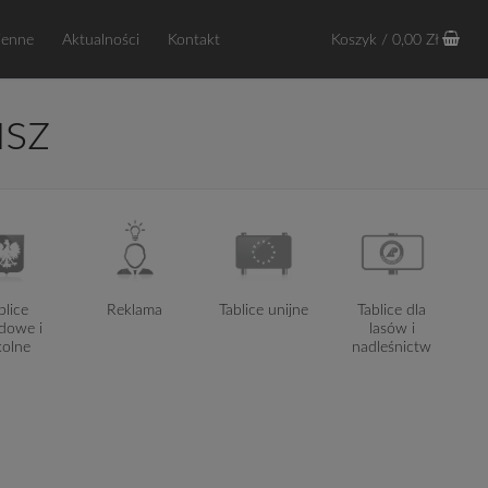
ienne
Aktualności
Kontakt
Koszyk
/
0,00
Zł
usz
blice
Reklama
Tablice unijne
Tablice dla
dowe i
lasów i
kolne
nadleśnictw