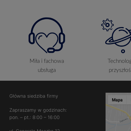
Miła i fachowa
Technolog
ubsługa
przyszłoś
Główna siedziba firmy
Zapraszamy w godzinach:
pon. – pt.: 8:00 – 16:00