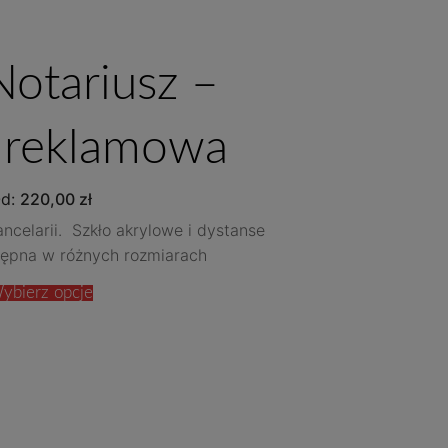
Notariusz –
a reklamowa
d:
220,00
zł
ancelarii. Szkło akrylowe i dystanse
tępna w różnych rozmiarach
ybierz opcje