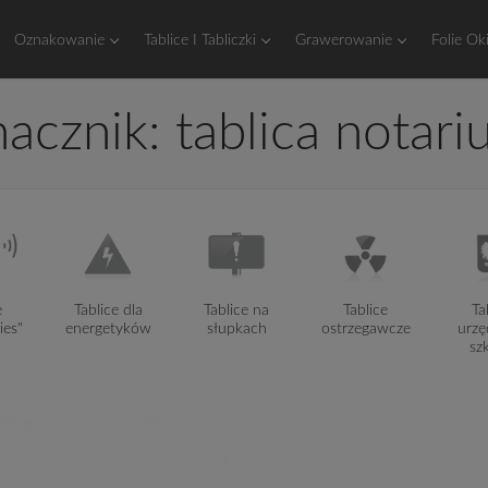
Oznakowanie
Tablice I Tabliczki
Grawerowanie
Folie Ok
nacznik:
tablica notari
e
Tablice dla
Tablice na
Tablice
Ta
ies"
energetyków
słupkach
ostrzegawcze
urzę
sz