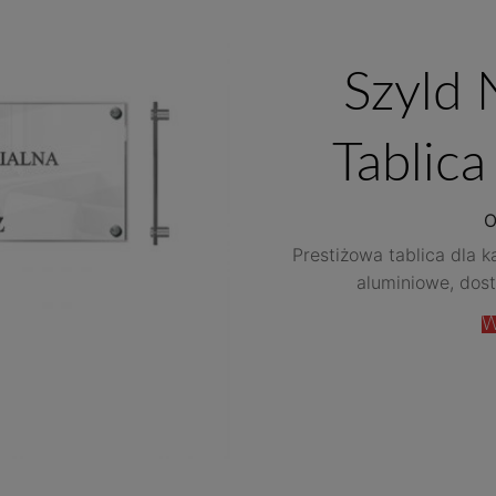
Szyld 
Tablic
O
Prestiżowa tablica dla k
aluminiowe, dos
W