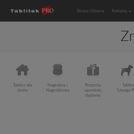
Przejdź
do
Strona Główna
Reklama
treści
Z
Tablice dla
Nagrobne i
Prezenty,
Tablic
domu
Nagrobkowe
upominki,
"Uwaga P
dyplomy