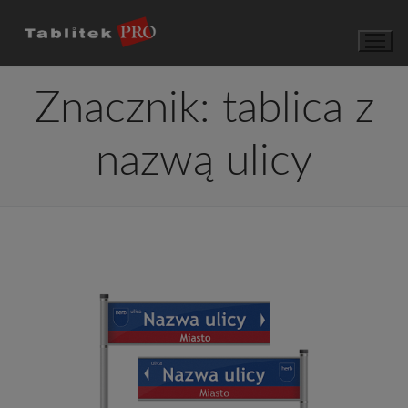
Przejdź
do
treści
Znacznik:
tablica z
nazwą ulicy