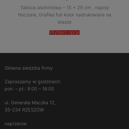
Tablica aluminiowa – 15 x 29 cm , napisy
tłoczone. Grafika full kolor nadrukowana na
blasze
Wybierz opcje
Główna siedziba firmy
Zapraszamy w godzinach:
pon. – pt.: 8:00 – 16:00
ul. Generała Maczka 12,
35-234 RZESZÓW
naprzeciw