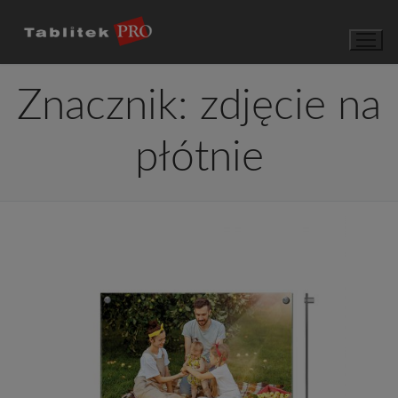
Przejdź
do
treści
Znacznik:
zdjęcie na
płótnie